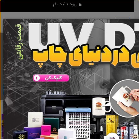
ورود / ثبت نام
برنامه اندروید ابزاریراق
مرجع نیازمندیهای ابزار و یراق آلات عمومی و صنعتی
دانلود