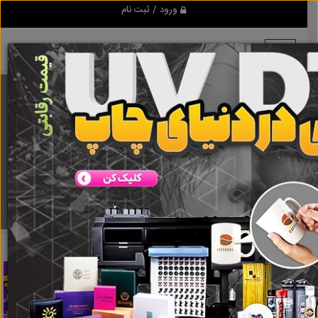
ورود / ثبت نام
برنامه اندروید ابزاریراق
مرجع نیازمندیهای ابزار و یراق آلات عمومی و صنعتی
دانلود