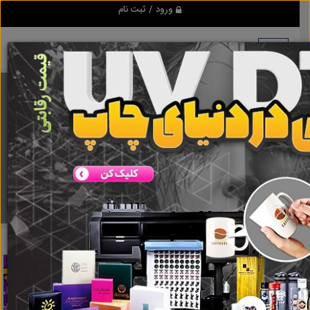
ورود / ثبت نام
برنامه اندروید ابزاریراق
مرجع نیازمندیهای ابزار و یراق آلات عمومی و صنعتی
دانلود