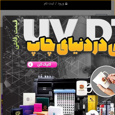
ورود / ثبت نام
برنامه اندروید ابزاریراق
مرجع نیازمندیهای ابزار و یراق آلات عمومی و صنعتی
دانلود