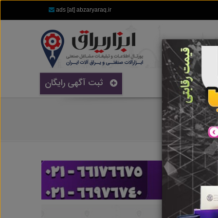
ads [at] abzaryaraq.ir
ثبت آگهی رایگان