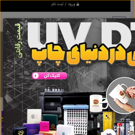
ورود / ثبت نام
برنامه اندروید ابزاریراق
مرجع نیازمندیهای ابزار و یراق آلات عمومی و صنعتی
دانلود