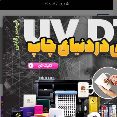
ورود / ثبت نام
برنامه اندروید ابزاریراق
مرجع نیازمندیهای ابزار و یراق آلات عمومی و صنعتی
دانلود