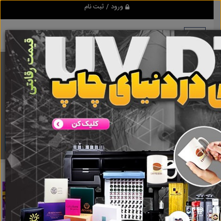
ورود / ثبت نام
برنامه اندروید ابزاریراق
مرجع نیازمندیهای ابزار و یراق آلات عمومی و صنعتی
دانلود