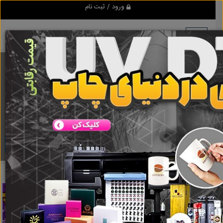
ورود / ثبت نام
برنامه اندروید ابزاریراق
مرجع نیازمندیهای ابزار و یراق آلات عمومی و صنعتی
دانلود