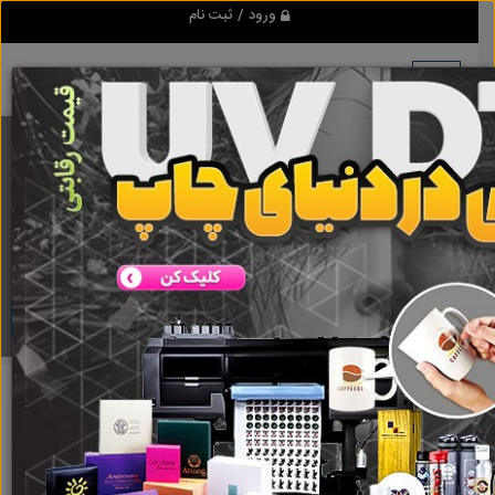
ورود / ثبت نام
برنامه اندروید ابزاریراق
مرجع نیازمندیهای ابزار و یراق آلات عمومی و صنعتی
دانلود