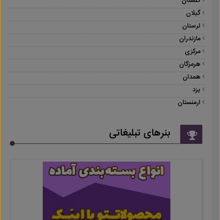
گلستان
گیلان
لرستان
مازندران
مرکزی
هرمزگان
همدان
یزد
ارمنستان
بنرهای تبلیغاتی