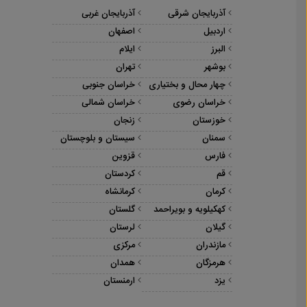
آذربایجان شرقی
آذربایجان غربی
اردبیل
اصفهان
البرز
ایلام
بوشهر
تهران
چهار محال و بختیاری
خراسان جنوبی
خراسان رضوی
خراسان شمالی
خوزستان
زنجان
سمنان
سیستان و بلوچستان
فارس
قزوین
قم
کردستان
کرمان
کرمانشاه
کهکیلویه و بویراحمد
گلستان
گیلان
لرستان
مازندران
مرکزی
هرمزگان
همدان
یزد
ارمنستان