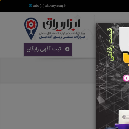
ads [at] abzaryaraq.ir
ثبت آگهی رایگان