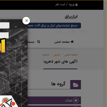
ورود / ثبت نام
ابزاریراق
×
مرجع نیازمندیهای ابزار و یراق آلات عمومی و صنعتی
صفحه اصلی
جستجوی سریع
صفحه اصلی
اردبیل
لاهرود
آگهی های شهر لاهرود
گروه ها
املاک