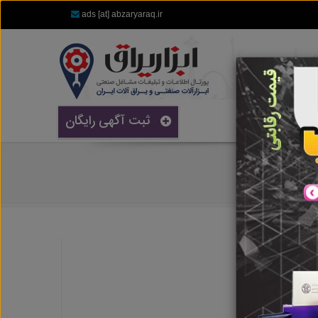
ads [at] abzaryaraq.ir
ثبت آگهی رایگان