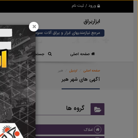
ورود / ثبت نام
ابزاریراق
×
مرجع نیازمندیهای ابزار و یراق آلات عمومی و صنعتی
صفحه اصلی
جستجوی سریع
صفحه اصلی
اردبیل
هیر
آگهی های شهر هیر
گروه ها
املاک