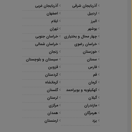
آذربایجان شرقی
آذربایجان غربی
اردبیل
اصفهان
البرز
ایلام
بوشهر
تهران
چهار محال و بختیاری
خراسان جنوبی
خراسان رضوی
خراسان شمالی
خوزستان
زنجان
سمنان
سیستان و بلوچستان
فارس
قزوین
قم
کردستان
کرمان
کرمانشاه
کهکیلویه و بویراحمد
گلستان
گیلان
لرستان
مازندران
مرکزی
هرمزگان
همدان
یزد
ارمنستان