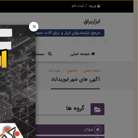
ورود / ثبت نام
ابزاریراق
×
مرجع نیازمندیهای ابزار و یراق آلات عمومی و صنعتی
صفحه اصلی
جستجوی سریع
صفحه اصلی
اصفهان
ابوزیدآباد
آگهی های شهر ابوزیدآباد
گروه ها
املاک