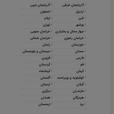
آذربایجان شرقی
آذربایجان غربی
اردبیل
اصفهان
البرز
ایلام
بوشهر
تهران
چهار محال و بختیاری
خراسان جنوبی
خراسان رضوی
خراسان شمالی
خوزستان
زنجان
سمنان
سیستان و بلوچستان
فارس
قزوین
قم
کردستان
کرمان
کرمانشاه
کهکیلویه و بویراحمد
گلستان
گیلان
لرستان
مازندران
مرکزی
هرمزگان
همدان
یزد
ارمنستان