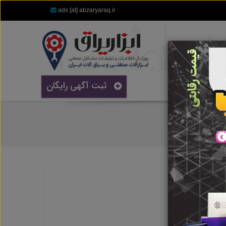
ads [at] abzaryaraq.ir
ثبت آگهی رایگان