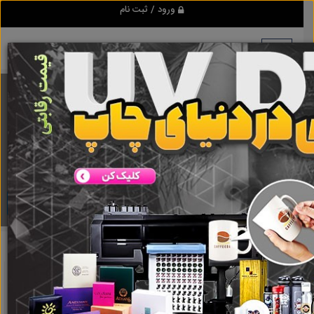
ورود / ثبت نام
برنامه اندروید ابزاریراق
مرجع نیازمندیهای ابزار و یراق آلات عمومی و صنعتی
دانلود