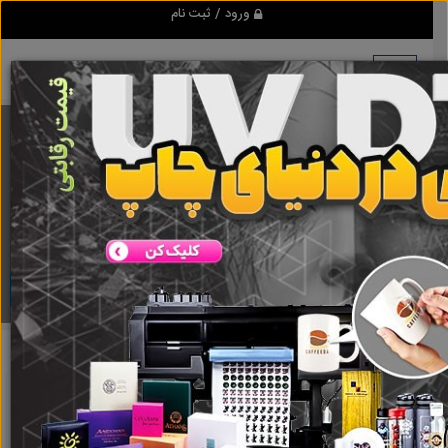
ورود / ثبت نام
برنامه اندروید ابزاریراق
مرجع نیازمندیهای ابزار و یراق آلات عمومی و صنعتی
دانلود