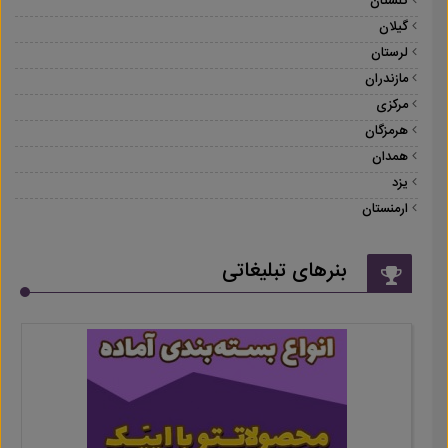
گلستان
گیلان
لرستان
مازندران
مرکزی
هرمزگان
همدان
یزد
ارمنستان
بنرهای تبلیغاتی