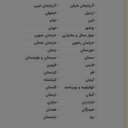
آذربایجان شرقی
آذربایجان غربی
اردبیل
اصفهان
البرز
ایلام
بوشهر
تهران
چهار محال و بختیاری
خراسان جنوبی
خراسان رضوی
خراسان شمالی
خوزستان
زنجان
سمنان
سیستان و بلوچستان
فارس
قزوین
قم
کردستان
کرمان
کرمانشاه
کهکیلویه و بویراحمد
گلستان
گیلان
لرستان
مازندران
مرکزی
هرمزگان
همدان
یزد
ارمنستان