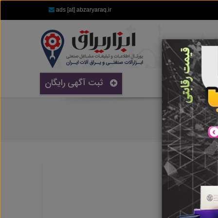
ads [at] abzaryaraq.ir
ثبت آگهی رایگان