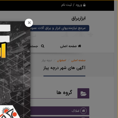
ورود / ثبت نام
ابزاریراق
×
مرجع نیازمندیهای ابزار و یراق آلات عمومی و صنعتی
صفحه اصلی
جستجوی سریع
صفحه اصلی
اصفهان
درچه پیاز
آگهی های شهر درچه پیاز
گروه ها
املاک