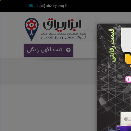
ads [at] abzaryaraq.ir
ثبت آگهی رایگان