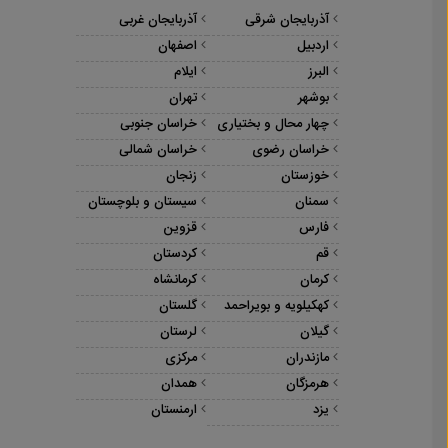
آذربایجان شرقی
آذربایجان غربی
اردبیل
اصفهان
البرز
ایلام
بوشهر
تهران
چهار محال و بختیاری
خراسان جنوبی
خراسان رضوی
خراسان شمالی
خوزستان
زنجان
سمنان
سیستان و بلوچستان
فارس
قزوین
قم
کردستان
کرمان
کرمانشاه
کهکیلویه و بویراحمد
گلستان
گیلان
لرستان
مازندران
مرکزی
هرمزگان
همدان
یزد
ارمنستان