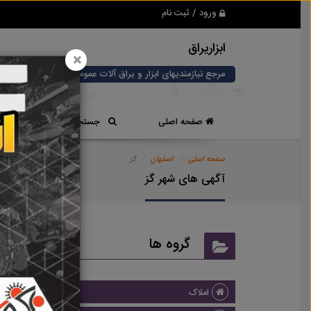
ورود / ثبت نام
ابزاریراق
×
مرجع نیازمندیهای ابزار و یراق آلات عمومی و صنعتی
صفحه اصلی
جستجوی سریع
صفحه اصلی
اصفهان
گز
آگهی های شهر گز
گروه ها
املاک