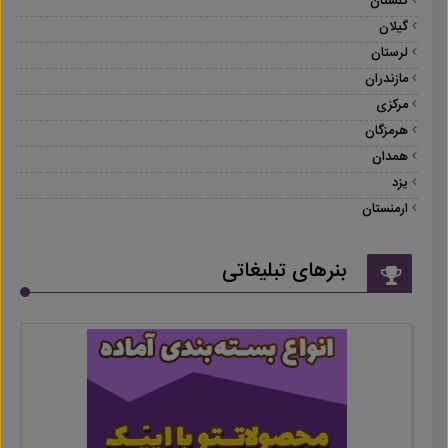
گلستان
گیلان
لرستان
مازندران
مرکزی
هرمزگان
همدان
یزد
ارمنستان
بنرهای تبلیغاتی