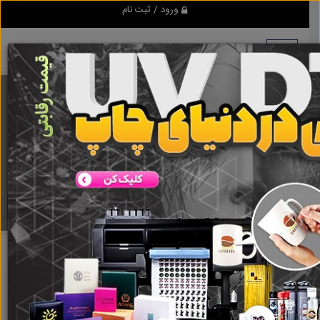
ورود / ثبت نام
برنامه اندروید ابزاریراق
مرجع نیازمندیهای ابزار و یراق آلات عمومی و صنعتی
دانلود