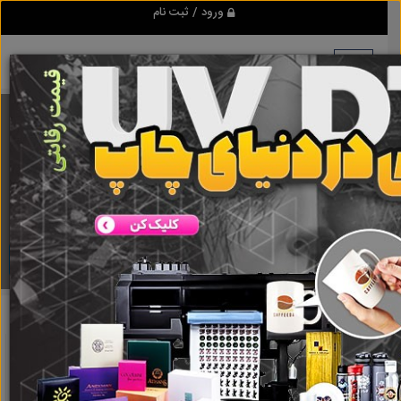
ورود / ثبت نام
برنامه اندروید ابزاریراق
مرجع نیازمندیهای ابزار و یراق آلات عمومی و صنعتی
دانلود