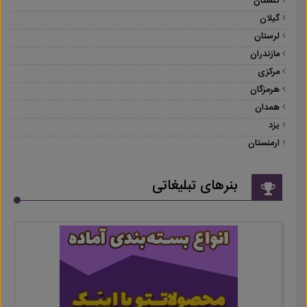
گلستان
گیلان
لرستان
مازندران
مرکزی
هرمزگان
همدان
یزد
ارمنستان
بنرهای تبلیغاتی