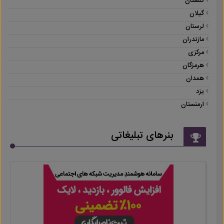
گلستان
گیلان
لرستان
مازندران
مرکزی
هرمزگان
همدان
یزد
ارمنستان
بنرهای تبلیغاتی