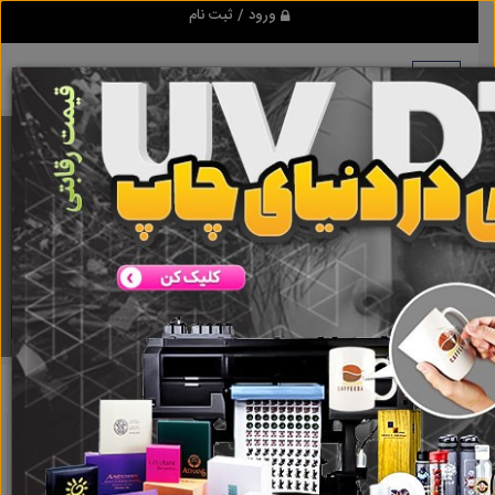
ورود / ثبت نام
برنامه اندروید ابزاریراق
مرجع نیازمندیهای ابزار و یراق آلات عمومی و صنعتی
دانلود