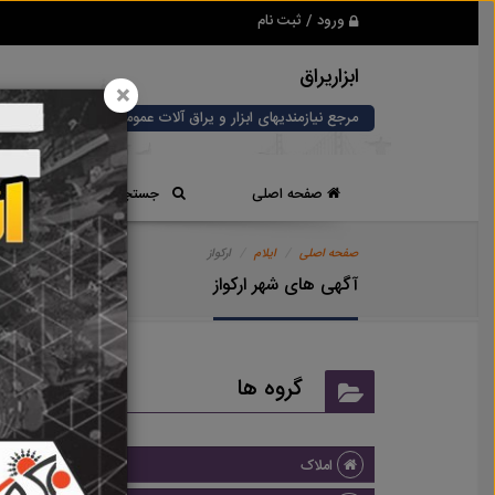
ورود / ثبت نام
ابزاریراق
×
مرجع نیازمندیهای ابزار و یراق آلات عمومی و صنعتی
صفحه اصلی
جستجوی سریع
صفحه اصلی
ایلام
ارکواز
آگهی های شهر ارکواز
گروه ها
املاک