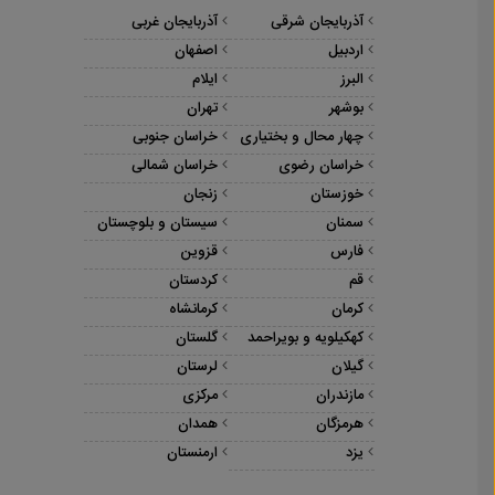
آذربایجان شرقی
آذربایجان غربی
اردبیل
اصفهان
البرز
ایلام
بوشهر
تهران
چهار محال و بختیاری
خراسان جنوبی
خراسان رضوی
خراسان شمالی
خوزستان
زنجان
سمنان
سیستان و بلوچستان
فارس
قزوین
قم
کردستان
کرمان
کرمانشاه
کهکیلویه و بویراحمد
گلستان
گیلان
لرستان
مازندران
مرکزی
هرمزگان
همدان
یزد
ارمنستان