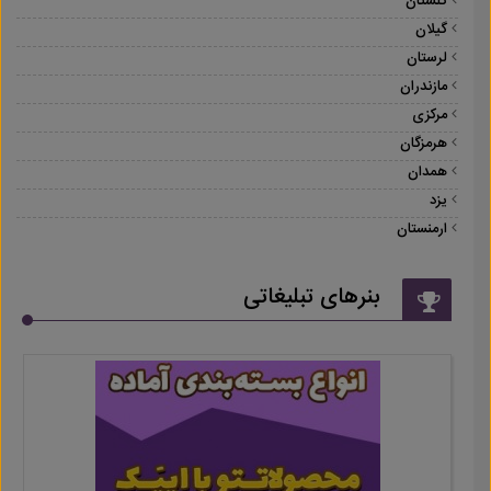
گلستان
گیلان
لرستان
مازندران
مرکزی
هرمزگان
همدان
یزد
ارمنستان
بنرهای تبلیغاتی