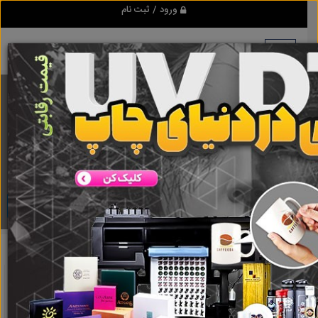
ورود / ثبت نام
برنامه اندروید ابزاریراق
مرجع نیازمندیهای ابزار و یراق آلات عمومی و صنعتی
دانلود