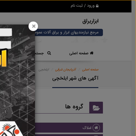
ورود / ثبت نام
ابزاریراق
×
مرجع نیازمندیهای ابزار و یراق آلات عمومی و صنعتی
صفحه اصلی
جستجوی سریع
صفحه اصلی
آذربایجان شرقی
ایلخچی
آگهی های شهر ایلخچی
گروه ها
املاک