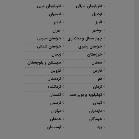
آذربایجان شرقی
آذربایجان غربی
اردبیل
اصفهان
البرز
ایلام
بوشهر
تهران
چهار محال و بختیاری
خراسان جنوبی
خراسان رضوی
خراسان شمالی
خوزستان
زنجان
سمنان
سیستان و بلوچستان
فارس
قزوین
قم
کردستان
کرمان
کرمانشاه
کهکیلویه و بویراحمد
گلستان
گیلان
لرستان
مازندران
مرکزی
هرمزگان
همدان
یزد
ارمنستان