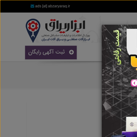
ads [at] abzaryaraq.ir
ثبت آگهی رایگان