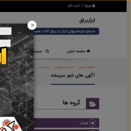
ورود / ثبت نام
ابزاریراق
×
مرجع نیازمندیهای ابزار و یراق آلات عمومی و صنعتی
صفحه اصلی
جستجوی سریع
صفحه اصلی
خراسان جنوبی
سربیشه
آگهی های شهر سربیشه
گروه ها
املاک