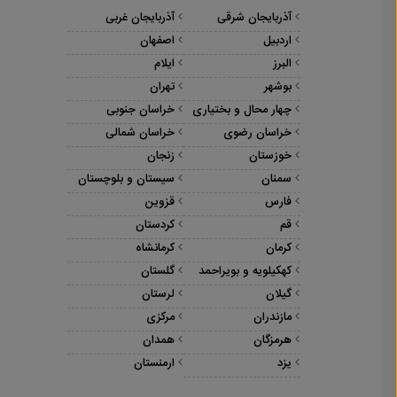
آذربایجان شرقی
آذربایجان غربی
اردبیل
اصفهان
البرز
ایلام
بوشهر
تهران
چهار محال و بختیاری
خراسان جنوبی
خراسان رضوی
خراسان شمالی
خوزستان
زنجان
سمنان
سیستان و بلوچستان
فارس
قزوین
قم
کردستان
کرمان
کرمانشاه
کهکیلویه و بویراحمد
گلستان
گیلان
لرستان
مازندران
مرکزی
هرمزگان
همدان
یزد
ارمنستان