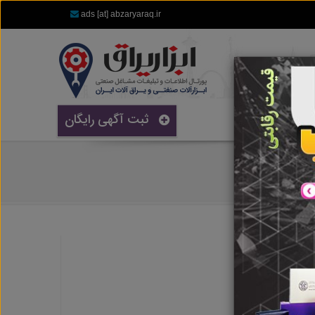
ads [at] abzaryaraq.ir
ثبت آگهی رایگان