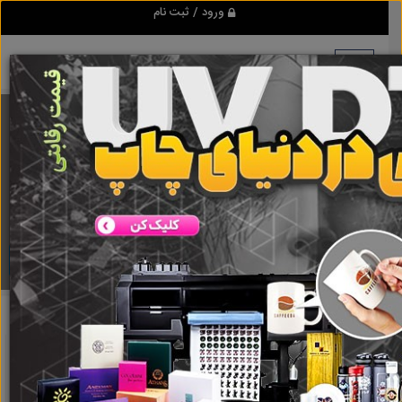
ورود / ثبت نام
برنامه اندروید ابزاریراق
مرجع نیازمندیهای ابزار و یراق آلات عمومی و صنعتی
دانلود