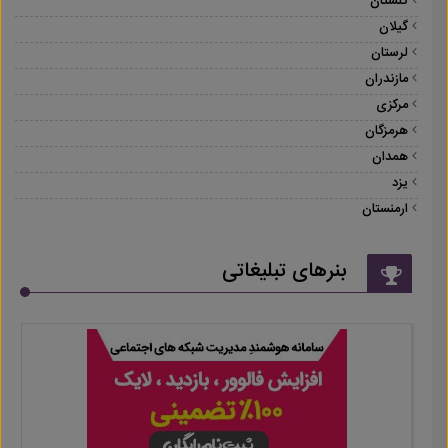
گلستان
گیلان
لرستان
مازندران
مرکزی
هرمزگان
همدان
یزد
ارمنستان
بنرهای تبلیغاتی