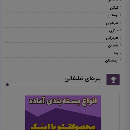
گلستان
گیلان
لرستان
مازندران
مرکزی
هرمزگان
همدان
یزد
ارمنستان
بنرهای تبلیغاتی