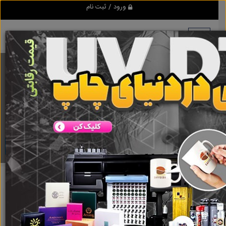
ورود / ثبت نام
برنامه اندروید ابزاریراق
مرجع نیازمندیهای ابزار و یراق آلات عمومی و صنعتی
دانلود