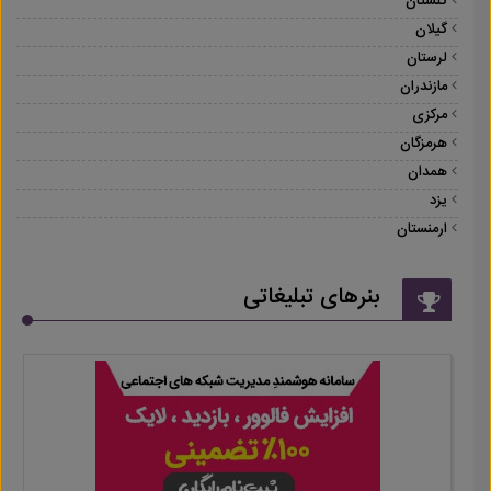
گلستان
گیلان
لرستان
مازندران
مرکزی
هرمزگان
همدان
یزد
ارمنستان
بنرهای تبلیغاتی