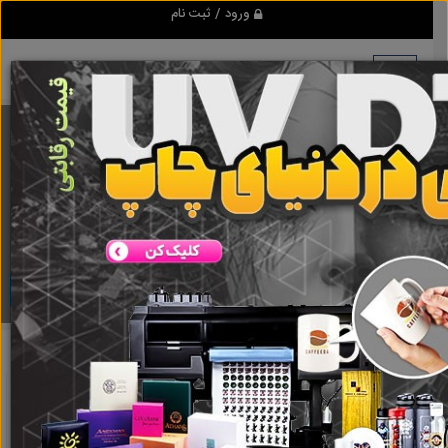
ورود / ثبت نام
برنامه اندروید ابزاریراق
مرجع نیازمندیهای ابزار و یراق آلات عمومی و صنعتی
دانلود