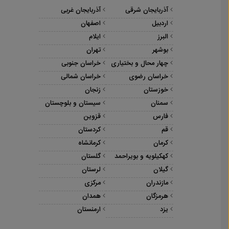
آذربایجان شرقی
آذربایجان غربی
اردبیل
اصفهان
البرز
ایلام
بوشهر
تهران
چهار محال و بختیاری
خراسان جنوبی
خراسان رضوی
خراسان شمالی
خوزستان
زنجان
سمنان
سیستان و بلوچستان
فارس
قزوین
قم
کردستان
کرمان
کرمانشاه
کهکیلویه و بویراحمد
گلستان
گیلان
لرستان
مازندران
مرکزی
هرمزگان
همدان
یزد
ارمنستان