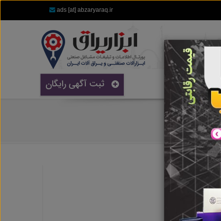
ads [at] abzaryaraq.ir
ثبت آگهی رایگان