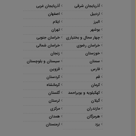
آذربایجان شرقی
آذربایجان غربی
اردبیل
اصفهان
البرز
ایلام
بوشهر
تهران
چهار محال و بختیاری
خراسان جنوبی
خراسان رضوی
خراسان شمالی
خوزستان
زنجان
سمنان
سیستان و بلوچستان
فارس
قزوین
قم
کردستان
کرمان
کرمانشاه
کهکیلویه و بویراحمد
گلستان
گیلان
لرستان
مازندران
مرکزی
هرمزگان
همدان
یزد
ارمنستان