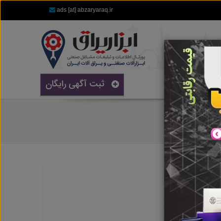
ads [at] abzaryaraq.ir
ثبت آگهی رایگان