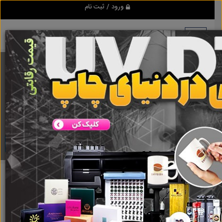
ورود / ثبت نام
برنامه اندروید ابزاریراق
مرجع نیازمندیهای ابزار و یراق آلات عمومی و صنعتی
دانلود