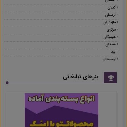
گلستان
گیلان
لرستان
مازندران
مرکزی
هرمزگان
همدان
یزد
ارمنستان
بنرهای تبلیغاتی