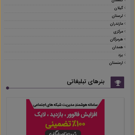
گلستان
گیلان
لرستان
مازندران
مرکزی
هرمزگان
همدان
یزد
ارمنستان
بنرهای تبلیغاتی