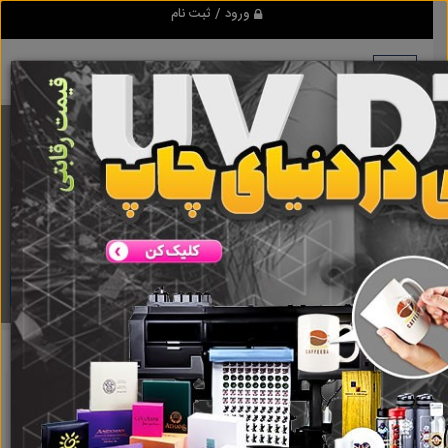
ورود / ثبت نام
برنامه اندروید ابزاریراق
مرجع نیازمندیهای ابزار و یراق آلات عمومی و صنعتی
دانلود