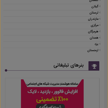
گلستان
گیلان
لرستان
مازندران
مرکزی
هرمزگان
همدان
یزد
ارمنستان
بنرهای تبلیغاتی