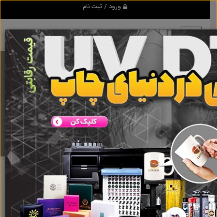
ورود / ثبت نام
برنامه اندروید ابزاریراق
مرجع نیازمندیهای ابزار و یراق آلات عمومی و صنعتی
دانلود