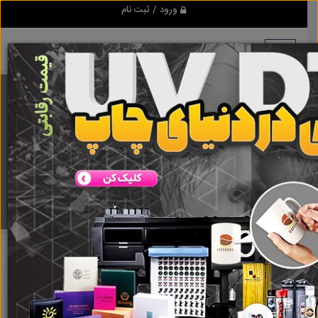
ورود / ثبت نام
برنامه اندروید ابزاریراق
مرجع نیازمندیهای ابزار و یراق آلات عمومی و صنعتی
دانلود