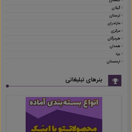
گلستان
گیلان
لرستان
مازندران
مرکزی
هرمزگان
همدان
یزد
ارمنستان
بنرهای تبلیغاتی