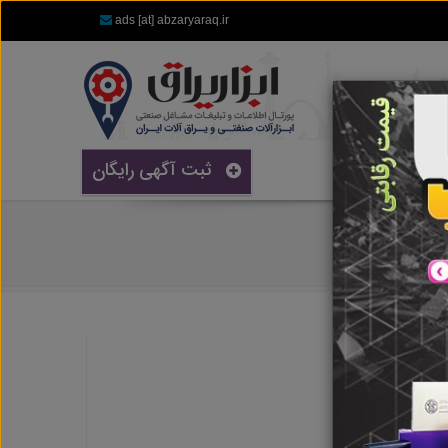
ads [at] abzaryaraq.ir
ثبت آگهی رایگان