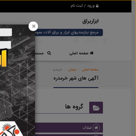
ورود / ثبت نام
ابزاریراق
×
مرجع نیازمندیهای ابزار و یراق آلات عمومی و صنعتی
صفحه اصلی
جستجوی سریع
صفحه اصلی
زنجان
خرمدره
آگهی های شهر خرمدره
گروه ها
املاک