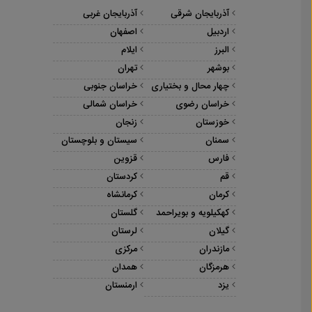
آذربایجان شرقی
آذربایجان غربی
اردبیل
اصفهان
البرز
ایلام
بوشهر
تهران
چهار محال و بختیاری
خراسان جنوبی
خراسان رضوی
خراسان شمالی
خوزستان
زنجان
سمنان
سیستان و بلوچستان
فارس
قزوین
قم
کردستان
کرمان
کرمانشاه
کهکیلویه و بویراحمد
گلستان
گیلان
لرستان
مازندران
مرکزی
هرمزگان
همدان
یزد
ارمنستان