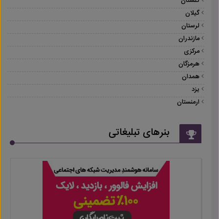
گلستان
گیلان
لرستان
مازندران
مرکزی
هرمزگان
همدان
یزد
ارمنستان
بنرهای تبلیغاتی