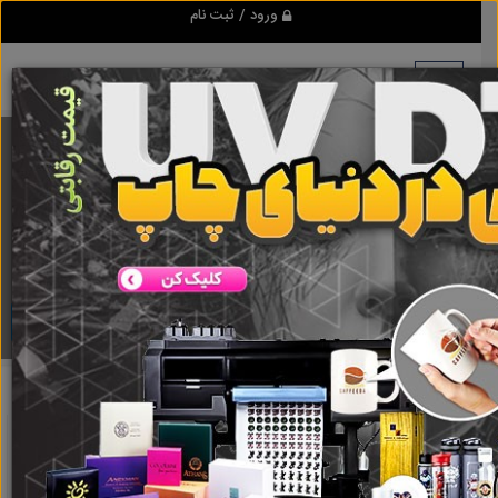
ورود / ثبت نام
برنامه اندروید ابزاریراق
مرجع نیازمندیهای ابزار و یراق آلات عمومی و صنعتی
دانلود