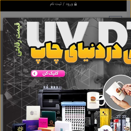
ورود / ثبت نام
برنامه اندروید ابزاریراق
مرجع نیازمندیهای ابزار و یراق آلات عمومی و صنعتی
دانلود