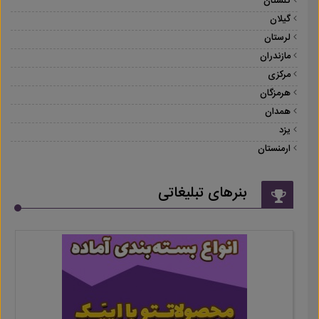
گلستان
گیلان
لرستان
مازندران
مرکزی
هرمزگان
همدان
یزد
ارمنستان
بنرهای تبلیغاتی