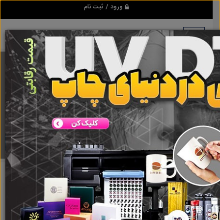
ورود / ثبت نام
برنامه اندروید ابزاریراق
مرجع نیازمندیهای ابزار و یراق آلات عمومی و صنعتی
دانلود