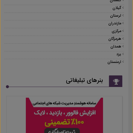
گلستان
گیلان
لرستان
مازندران
مرکزی
هرمزگان
همدان
یزد
ارمنستان
بنرهای تبلیغاتی