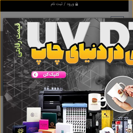
ورود / ثبت نام
برنامه اندروید ابزاریراق
مرجع نیازمندیهای ابزار و یراق آلات عمومی و صنعتی
دانلود