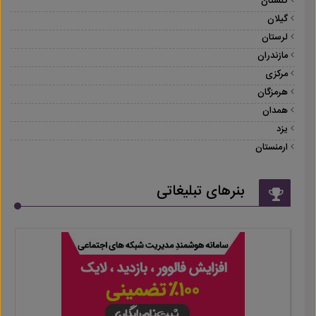
گلستان
گیلان
لرستان
مازندران
مرکزی
هرمزگان
همدان
یزد
ارمنستان
بنرهای تبلیغاتی