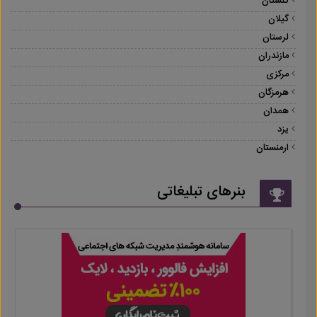
گلستان
گیلان
لرستان
مازندران
مرکزی
هرمزگان
همدان
یزد
ارمنستان
بنرهای تبلیغاتی