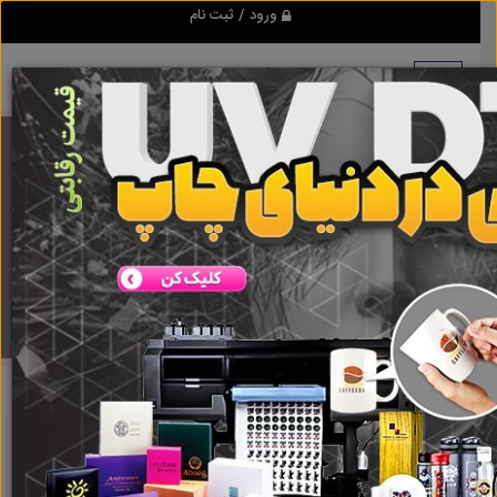
ورود / ثبت نام
برنامه اندروید ابزاریراق
مرجع نیازمندیهای ابزار و یراق آلات عمومی و صنعتی
دانلود