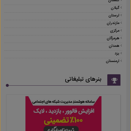
گلستان
گیلان
لرستان
مازندران
مرکزی
هرمزگان
همدان
یزد
ارمنستان
بنرهای تبلیغاتی