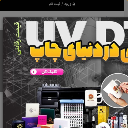
ورود / ثبت نام
برنامه اندروید ابزاریراق
مرجع نیازمندیهای ابزار و یراق آلات عمومی و صنعتی
دانلود