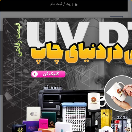
ورود / ثبت نام
برنامه اندروید ابزاریراق
مرجع نیازمندیهای ابزار و یراق آلات عمومی و صنعتی
دانلود