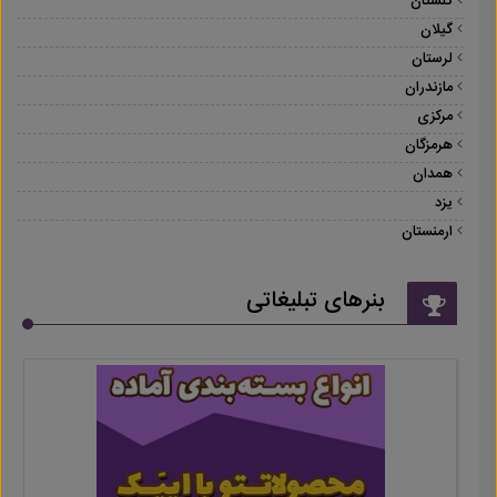
گلستان
گیلان
لرستان
مازندران
مرکزی
هرمزگان
همدان
یزد
ارمنستان
بنرهای تبلیغاتی