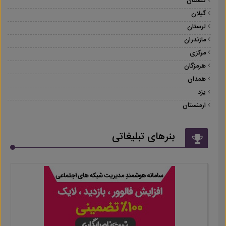
گلستان
گیلان
لرستان
مازندران
مرکزی
هرمزگان
همدان
یزد
ارمنستان
بنرهای تبلیغاتی