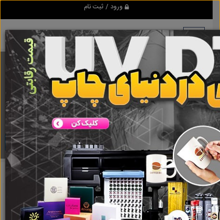
ورود / ثبت نام
برنامه اندروید ابزاریراق
مرجع نیازمندیهای ابزار و یراق آلات عمومی و صنعتی
دانلود