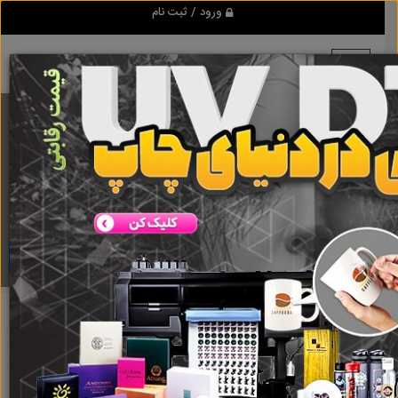
ورود / ثبت نام
برنامه اندروید ابزاریراق
مرجع نیازمندیهای ابزار و یراق آلات عمومی و صنعتی
دانلود