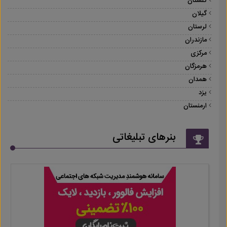
گلستان
گیلان
لرستان
مازندران
مرکزی
هرمزگان
همدان
یزد
ارمنستان
بنرهای تبلیغاتی