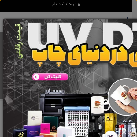
ورود / ثبت نام
برنامه اندروید ابزاریراق
مرجع نیازمندیهای ابزار و یراق آلات عمومی و صنعتی
دانلود