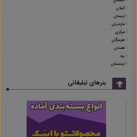
گلستان
گیلان
لرستان
مازندران
مرکزی
هرمزگان
همدان
یزد
ارمنستان
بنرهای تبلیغاتی