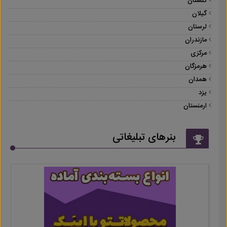
گلستان
گیلان
لرستان
مازندران
مرکزی
هرمزگان
همدان
یزد
ارمنستان
بنرهای تبلیغاتی