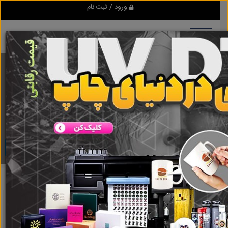
ورود / ثبت نام
برنامه اندروید ابزاریراق
مرجع نیازمندیهای ابزار و یراق آلات عمومی و صنعتی
دانلود