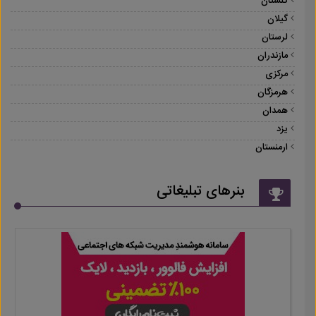
گلستان
گیلان
لرستان
مازندران
مرکزی
هرمزگان
همدان
یزد
ارمنستان
بنرهای تبلیغاتی