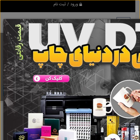
ورود / ثبت نام
برنامه اندروید ابزاریراق
مرجع نیازمندیهای ابزار و یراق آلات عمومی و صنعتی
دانلود