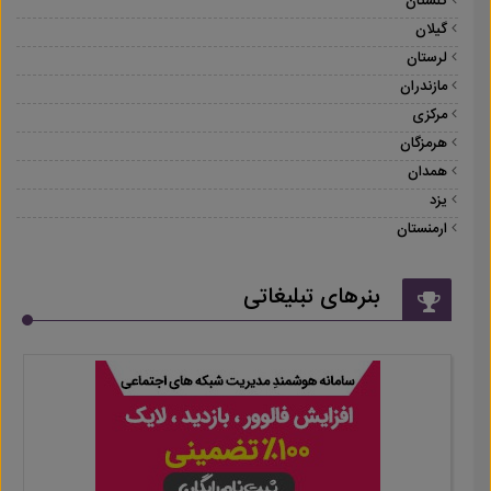
گلستان
گیلان
لرستان
مازندران
مرکزی
هرمزگان
همدان
یزد
ارمنستان
بنرهای تبلیغاتی