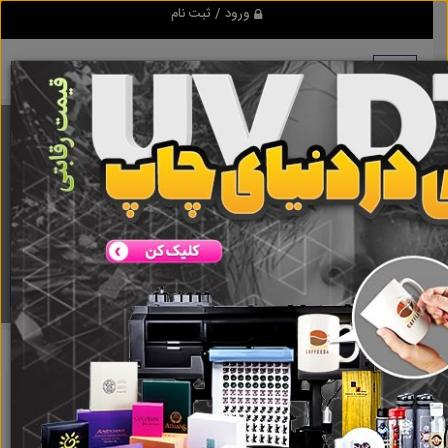
ورود / ثبت نام
برنامه اندروید ابزاریراق
مرجع نیازمندیهای ابزار و یراق آلات عمومی و صنعتی
دانلود