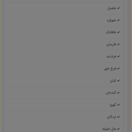
شلمزار
شهرکرد
طاقانک
فارسان
فرادنبه
فرخ شهر
کیان
گندمان
گهرو
لردگان
مال خلیفه