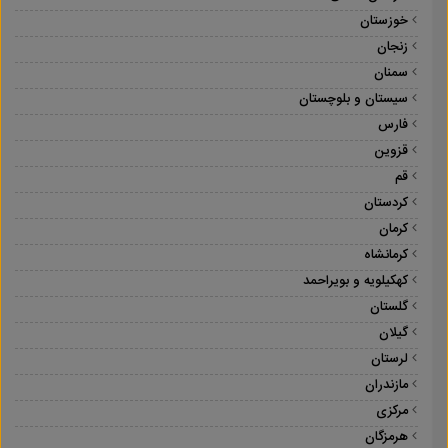
خوزستان
زنجان
سمنان
سیستان و بلوچستان
فارس
قزوین
قم
کردستان
کرمان
کرمانشاه
کهکیلویه و بویراحمد
گلستان
گیلان
لرستان
مازندران
مرکزی
هرمزگان