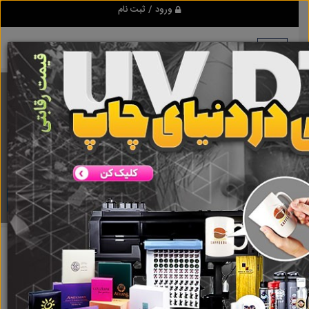
ورود / ثبت نام
برنامه اندروید ابزاریراق
مرجع نیازمندیهای ابزار و یراق آلات عمومی و صنعتی
دانلود
چهار محال و بختیاری
اردل