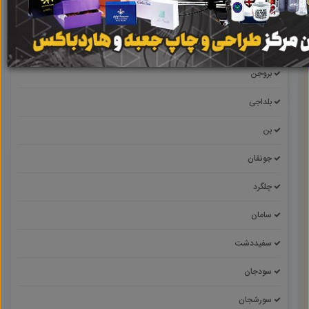
آلونی
باباحیدر
بروجن
بلداجی
بن
جونقان
چلگرد
سامان
سفیددشت
سودجان
سورشجان