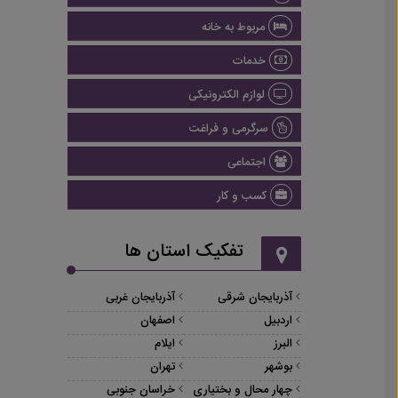
مربوط به خانه
خدمات
لوازم الکترونیکی
سرگرمی و فراغت
اجتماعی
کسب و کار
تفکیک استان ها
آذربایجان شرقی
آذربایجان غربی
اردبیل
اصفهان
البرز
ایلام
بوشهر
تهران
چهار محال و بختیاری
خراسان جنوبی