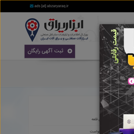
ads [at] abzaryaraq.ir
ثبت آگهی رایگان
پیش قلعه
سنخواست