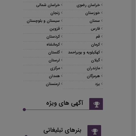
خراسان رضوی
خراسان شمالی
خوزستان
زنجان
سمنان
سیستان و بلوچستان
فارس
قزوین
قم
کردستان
کرمان
کرمانشاه
کهکیلویه و بویراحمد
گلستان
گیلان
لرستان
مازندران
مرکزی
هرمزگان
همدان
یزد
ارمنستان
آگهی های ویژه
بنرهای تبلیغاتی