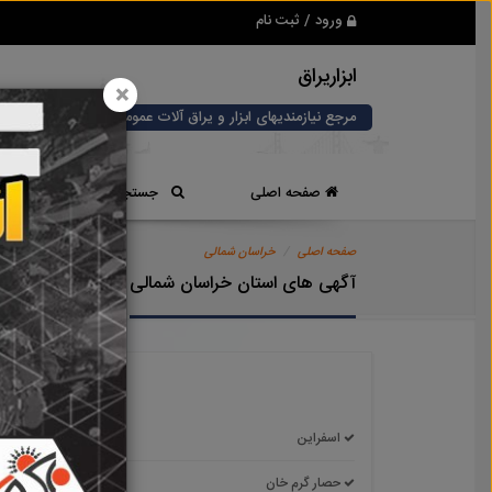
ورود / ثبت نام
ابزاریراق
×
مرجع نیازمندیهای ابزار و یراق آلات عمومی و صنعتی
صفحه اصلی
جستجوی سریع
صفحه اصلی
خراسان شمالی
آگهی های استان خراسان شمالی
اسفراین
آشخان
حصار گرم خان
درق