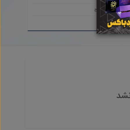
فاروج
نشد