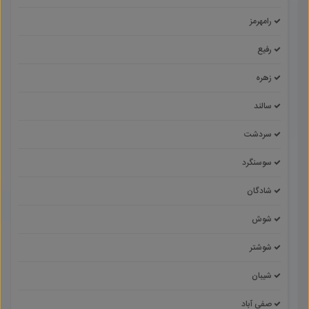
رامهرمز
رفیع
زهره
سالند
سردشت
سوسنگرد
شادگان
شوش
شوشتر
شیبان
صفی آباد