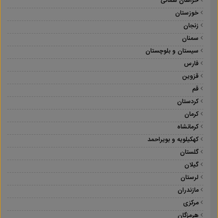
خراسان شمالی
خوزستان
زنجان
سمنان
سیستان و بلوچستان
فارس
قزوین
قم
کردستان
کرمان
کرمانشاه
کهکیلویه و بویراحمد
گلستان
گیلان
لرستان
مازندران
مرکزی
هرمزگان