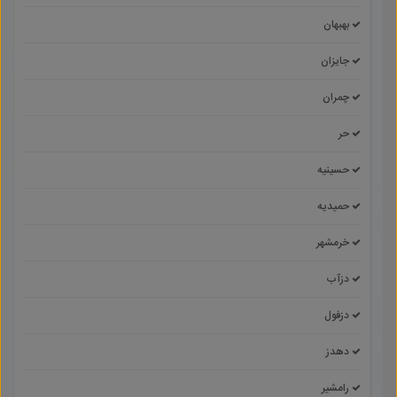
بهبهان
جایزان
چمران
حر
حسینیه
حمیدیه
خرمشهر
دزآب
دزفول
دهدز
رامشیر