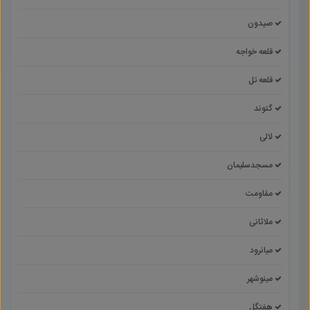
صیدون
قلعه خواجه
قلعه تل
گتوند
لالی
مسجدسلیمان
مقاومت
ملاثانی
میانرود
مینوشهر
هفتگل