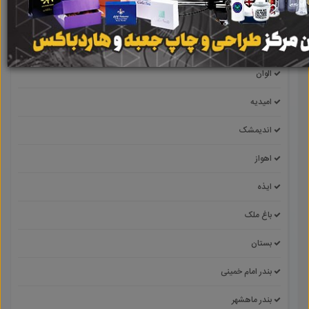
اروندکنار
آغاجاری
الوان
امیدیه
اندیمشک
اهواز
ایذه
باغ ملک
بستان
بندر امام خمینی
بندر ماهشهر